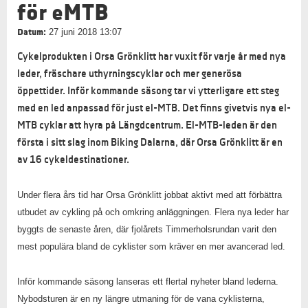
för eMTB
Datum:
27 juni 2018 13:07
Cykelprodukten i Orsa Grönklitt har vuxit för varje år med nya
leder, fräschare uthyrningscyklar och mer generösa
öppettider. Inför kommande säsong tar vi ytterligare ett steg
med en led anpassad för just el-MTB. Det finns givetvis nya el-
MTB cyklar att hyra på Längdcentrum. El-MTB-leden är den
första i sitt slag inom Biking Dalarna, där Orsa Grönklitt är en
av 16 cykeldestinationer.
Under flera års tid har Orsa Grönklitt jobbat aktivt med att förbättra
utbudet av cykling på och omkring anläggningen. Flera nya leder har
byggts de senaste åren, där fjolårets Timmerholsrundan varit den
mest populära bland de cyklister som kräver en mer avancerad led.
Inför kommande säsong lanseras ett flertal nyheter bland lederna.
Nybodsturen är en ny längre utmaning för de vana cyklisterna,