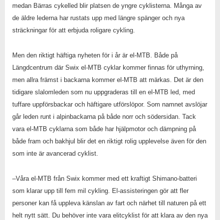
medan Bärras cykelled blir platsen de yngre cyklisterna. Många av
de äldre lederna har rustats upp med längre spänger och nya
sträckningar för att erbjuda roligare cykling.
Men den riktigt häftiga nyheten för i år är el-MTB. Både på
Längdcentrum där Swix el-MTB cyklar kommer finnas för uthyrning,
men allra främst i backarna kommer el-MTB att märkas. Det är den
tidigare slalomleden som nu uppgraderas till en el-MTB led, med
tuffare uppförsbackar och häftigare utförslöpor. Som namnet avslöjar
går leden runt i alpinbackarna på både norr och södersidan. Tack
vara el-MTB cyklarna som både har hjälpmotor och dämpning på
både fram och bakhjul blir det en riktigt rolig upplevelse även för den
som inte är avancerad cyklist.
–Våra el-MTB från Swix kommer med ett kraftigt Shimano-batteri
som klarar upp till fem mil cykling. El-assisteringen gör att fler
personer kan få uppleva känslan av fart och närhet till naturen på ett
helt nytt sätt. Du behöver inte vara elitcyklist för att klara av den nya