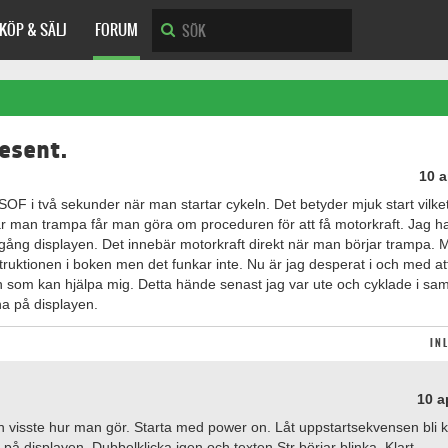
KÖP & SÄLJ
FORUM
resent.
10 a
SOF i två sekunder när man startar cykeln. Det betyder mjuk start vilke
tar man trampa får man göra om proceduren för att få motorkraft. Jag h
igång displayen. Det innebär motorkraft direkt när man börjar trampa. 
struktionen i boken men det funkar inte. Nu är jag desperat i och med att
on som kan hjälpa mig. Detta hände senast jag var ute och cyklade i s
a på displayen.
IN
10 a
n visste hur man gör. Starta med power on. Låt uppstartsekvensen bli kl
å displayen. Dubbelklicka igen och texten Str börjar blinka. Klart