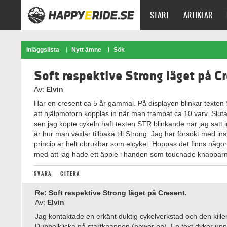
START
ARTIKLAR
Inläggslista
Nytt ämne
Sök
Soft respektive Strong läget på C
Av:
Elvin
Har en cresent ca 5 år gammal. På displayen blinkar texten 
att hjälpmotorn kopplas in när man trampat ca 10 varv. Slu
sen jag köpte cykeln haft texten STR blinkande när jag satt 
är hur man växlar tillbaka till Strong. Jag har försökt med in
princip är helt obrukbar som elcykel. Hoppas det finns någ
med att jag hade ett äpple i handen som touchade knapparn
SVARA
CITERA
Re: Soft respektive Strong läget på Cresent.
Av:
Elvin
Jag kontaktade en erkänt duktig cykelverkstad och den kille
Dubbelklicka på startknappen (power on). En text dyker upp p