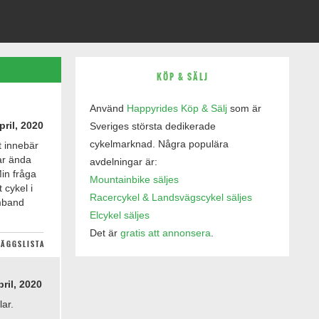
KÖP & SÄLJ
Använd
Happyrides Köp & Sälj
som är
pril, 2020
Sveriges största dedikerade
cykelmarknad. Några populära
t innebär
ar ända
avdelningar är:
Min fråga
Mountainbike säljes
 cykel i
Racercykel & Landsvägscykel säljes
amband
Elcykel säljes
Det är
gratis att annonsera
.
LÄGGSLISTA
pril, 2020
ar.