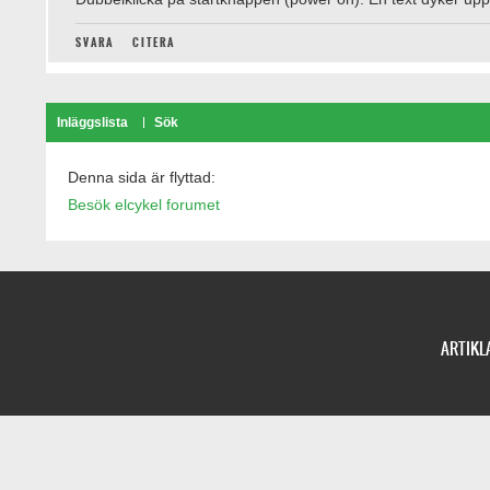
SVARA
CITERA
Inläggslista
Sök
Denna sida är flyttad:
Besök elcykel forumet
ARTIKL