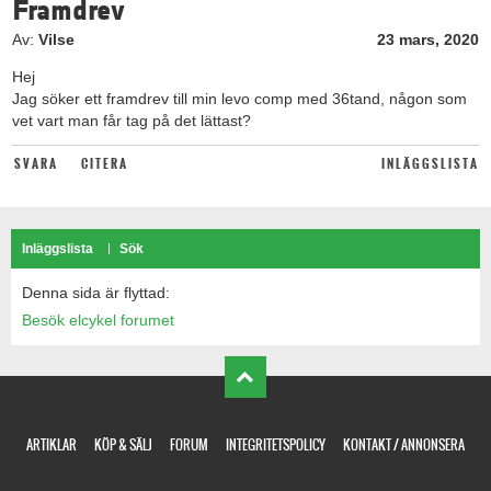
Framdrev
Av:
Vilse
23 mars, 2020
Hej
Jag söker ett framdrev till min levo comp med 36tand, någon som
vet vart man får tag på det lättast?
SVARA
CITERA
INLÄGGSLISTA
Inläggslista
Sök
Denna sida är flyttad:
Besök elcykel forumet
ARTIKLAR
KÖP & SÄLJ
FORUM
INTEGRITETSPOLICY
KONTAKT / ANNONSERA