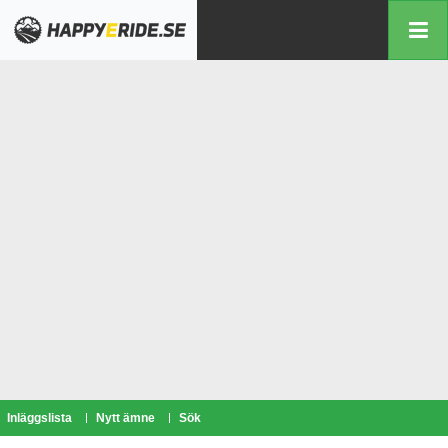
Inläggslista
Nytt ämne
Sök