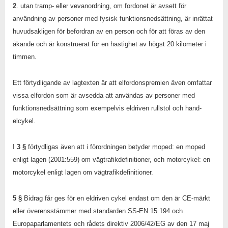
2
. utan tramp- eller vevanordning, om fordonet är avsett för
användning av personer med fysisk funktionsnedsättning, är inrättat
huvudsakligen för befordran av en person och för att föras av den
åkande och är konstruerat för en hastighet av högst 20 kilometer i
timmen.
Ett förtydligande av lagtexten är att elfordonspremien även omfattar
vissa elfordon som är avsedda att användas av personer med
funktionsnedsättning som exempelvis eldriven rullstol och hand-
elcykel.
I
3 §
förtydligas även att i förordningen betyder moped: en moped
enligt lagen (2001:559) om vägtrafikdefinitioner, och motorcykel: en
motorcykel enligt lagen om vägtrafikdefinitioner.
5 §
Bidrag får ges för en eldriven cykel endast om den är CE-märkt
eller överensstämmer med standarden SS-EN 15 194 och
Europaparlamentets och rådets direktiv 2006/42/EG av den 17 maj