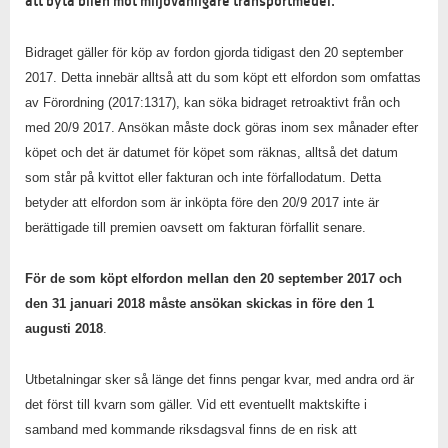
att byta bilen mot miljövänligare transportmedel.
Bidraget gäller för köp av fordon gjorda tidigast den 20 september
2017. Detta innebär alltså att du som köpt ett elfordon som omfattas
av Förordning (2017:1317), kan söka bidraget retroaktivt från och
med 20/9 2017. Ansökan måste dock göras inom sex månader efter
köpet och det är datumet för köpet som räknas, alltså det datum
som står på kvittot eller fakturan och inte förfallodatum. Detta
betyder att elfordon som är inköpta före den 20/9 2017 inte är
berättigade till premien oavsett om fakturan förfallit senare.
För de som köpt elfordon mellan den 20 september 2017 och
den 31 januari 2018 måste ansökan skickas in före den 1
augusti 2018
.
Utbetalningar sker så länge det finns pengar kvar, med andra ord är
det först till kvarn som gäller. Vid ett eventuellt maktskifte i
samband med kommande riksdagsval finns de en risk att