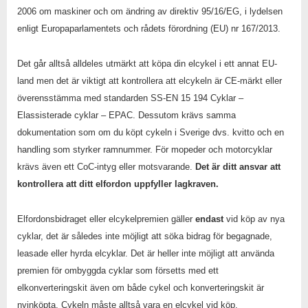
2006 om maskiner och om ändring av direktiv 95/16/EG, i lydelsen
enligt Europaparlamentets och rådets förordning (EU) nr 167/2013.
Det går alltså alldeles utmärkt att köpa din elcykel i ett annat EU-
land men det är viktigt att kontrollera att elcykeln är CE-märkt eller
överensstämma med standarden SS-EN 15 194 Cyklar –
Elassisterade cyklar – EPAC. Dessutom krävs samma
dokumentation som om du köpt cykeln i Sverige dvs. kvitto och en
handling som styrker ramnummer. För mopeder och motorcyklar
krävs även ett CoC-intyg eller motsvarande.
Det är ditt ansvar att
kontrollera att ditt elfordon uppfyller lagkraven.
Elfordonsbidraget eller elcykelpremien gäller
endast
vid köp av nya
cyklar, det är således inte möjligt att söka bidrag för begagnade,
leasade eller hyrda elcyklar. Det är heller inte möjligt att använda
premien för ombyggda cyklar som försetts med ett
elkonverteringskit även om både cykel och konverteringskit är
nyinköpta. Cykeln måste alltså vara en elcykel vid köp.