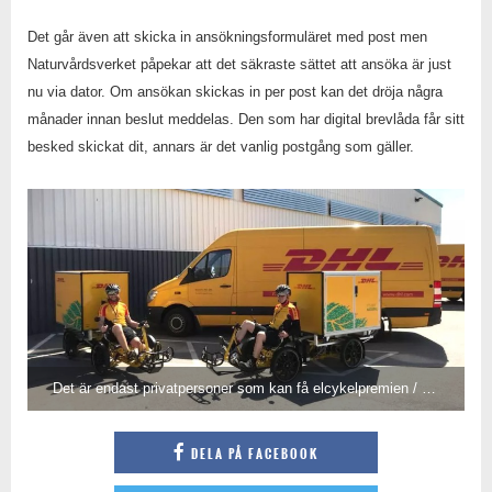
Det går även att skicka in ansökningsformuläret med post men
Naturvårdsverket påpekar att det säkraste sättet att ansöka är just
nu via dator. Om ansökan skickas in per post kan det dröja några
månader innan beslut meddelas. Den som har digital brevlåda får sitt
besked skickat dit, annars är det vanlig postgång som gäller.
Det är endast privatpersoner som kan få elcykelpremien / elfordonsbidraget, företag som använder elcyklar i sin verksamhet har i dagsläget ingen möjlighet att nyttja premien.
DELA PÅ FACEBOOK