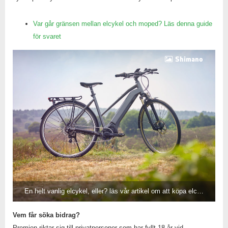
Var går gränsen mellan elcykel och moped? Läs denna guide
för svaret
Shimano
En helt vanlig elcykel, eller? läs vår artikel om att köpa elcykel, där förklarar vi var gränsen mellan cykel och moped går.
Vem får söka bidrag?
Premien riktar sig till privatpersoner som har fyllt 18 år vid