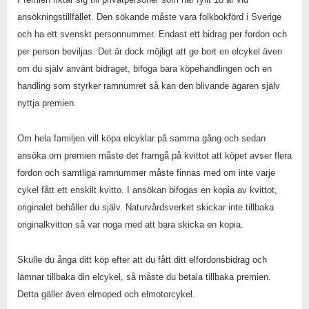
ansökningstillfället. Den sökande måste vara folkbokförd i Sverige
och ha ett svenskt personnummer. Endast ett bidrag per fordon och
per person beviljas. Det är dock möjligt att ge bort en elcykel även
om du själv använt bidraget, bifoga bara köpehandlingen och en
handling som styrker ramnumret så kan den blivande ägaren själv
nyttja premien.
Om hela familjen vill köpa elcyklar på samma gång och sedan
ansöka om premien måste det framgå på kvittot att köpet avser flera
fordon och samtliga ramnummer måste finnas med om inte varje
cykel fått ett enskilt kvitto. I ansökan bifogas en kopia av kvittot,
originalet behåller du själv. Naturvårdsverket skickar inte tillbaka
originalkvitton så var noga med att bara skicka en kopia.
Skulle du ånga ditt köp efter att du fått ditt elfordonsbidrag och
lämnar tillbaka din elcykel, så måste du betala tillbaka premien.
Detta gäller även elmoped och elmotorcykel.