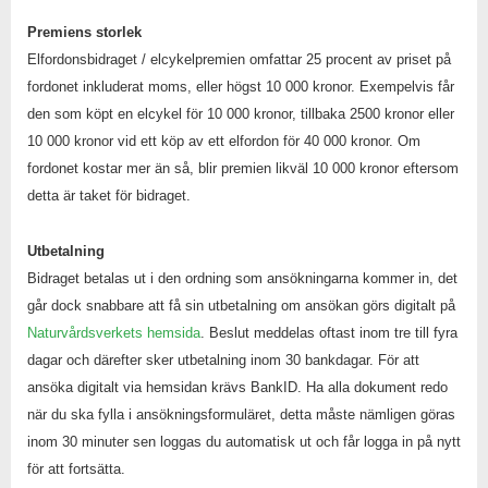
Premiens storlek
Elfordonsbidraget / elcykelpremien omfattar 25 procent av priset på
fordonet inkluderat moms, eller högst 10 000 kronor.
Exempelvis får
den som köpt en elcykel för 10 000 kronor, tillbaka 2500 kronor eller
10 000 kronor vid ett köp av ett elfordon för 40 000 kronor. Om
fordonet kostar mer än så, blir premien likväl 10 000 kronor eftersom
detta är taket för bidraget.
Utbetalning
Bidraget betalas ut i den ordning som ansökningarna kommer in, det
går dock snabbare att få sin utbetalning om ansökan görs digitalt på
Naturvårdsverkets hemsida
. Beslut meddelas oftast inom tre till fyra
dagar och därefter sker utbetalning inom 30 bankdagar. För att
ansöka digitalt via hemsidan krävs BankID. Ha alla dokument redo
när du ska fylla i ansökningsformuläret, detta måste nämligen göras
inom 30 minuter sen loggas du automatisk ut och får logga in på nytt
för att fortsätta.