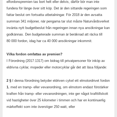
elfordonspremien tas bort helt eller delvis, därför bör man inte
fundera för länge över sitt köp. Det är den sittande regeringen som
fattar beslut om fortsatta utbetalningar. För 2018 är den avsatta
summan 341 miljoner, när pengarna tar slut måste Naturvårdsverket
invänta nytt budgetbeslut från regeringen innan nya ansökningar kan
godkännas. Den budgeterade summan är beräknad att räcka till
80 000 fordon, idag har ca 40 000 ansökningar inkommit.
Vilka fordon omfattas av premien?
I Förordning (2017:1317) om bidrag till privatpersoner för inköp av
eldrivna cyklar, mopeder eller motorcyklar går det att läsa följande:
2 §
I denna förordning betyder eldriven cykel ett elmotordrivet fordon
1.
med en tramp- eller vevanordning, om elmotorn endast förstärker
kraften från tramp- eller vevanordningen, inte ger något krafttillskott
vid hastigheter över 25 kilometer i timmen och har en kontinuerlig
märkeffekt som inte överstiger 250 watt, eller